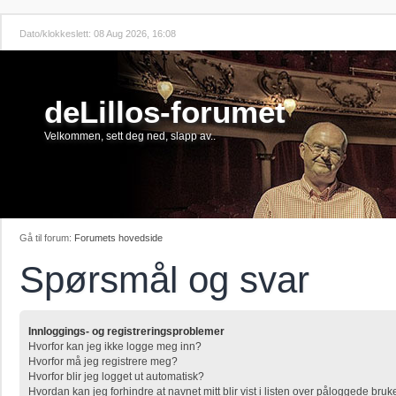
Dato/klokkeslett: 08 Aug 2026, 16:08
deLillos-forumet
Velkommen, sett deg ned, slapp av..
Gå til forum:
Forumets hovedside
Spørsmål og svar
Innloggings- og registreringsproblemer
Hvorfor kan jeg ikke logge meg inn?
Hvorfor må jeg registrere meg?
Hvorfor blir jeg logget ut automatisk?
Hvordan kan jeg forhindre at navnet mitt blir vist i listen over påloggede bruk