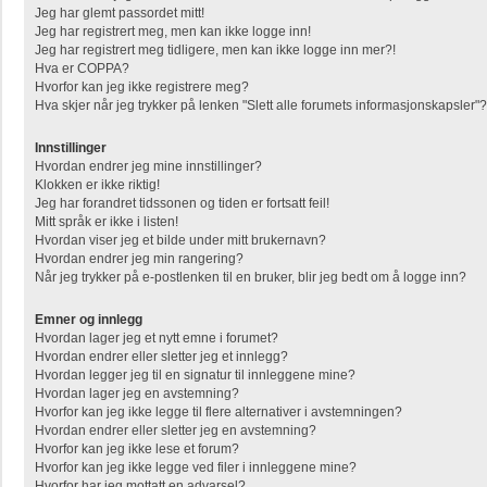
Jeg har glemt passordet mitt!
Jeg har registrert meg, men kan ikke logge inn!
Jeg har registrert meg tidligere, men kan ikke logge inn mer?!
Hva er COPPA?
Hvorfor kan jeg ikke registrere meg?
Hva skjer når jeg trykker på lenken "Slett alle forumets informasjonskapsler"?
Innstillinger
Hvordan endrer jeg mine innstillinger?
Klokken er ikke riktig!
Jeg har forandret tidssonen og tiden er fortsatt feil!
Mitt språk er ikke i listen!
Hvordan viser jeg et bilde under mitt brukernavn?
Hvordan endrer jeg min rangering?
Når jeg trykker på e-postlenken til en bruker, blir jeg bedt om å logge inn?
Emner og innlegg
Hvordan lager jeg et nytt emne i forumet?
Hvordan endrer eller sletter jeg et innlegg?
Hvordan legger jeg til en signatur til innleggene mine?
Hvordan lager jeg en avstemning?
Hvorfor kan jeg ikke legge til flere alternativer i avstemningen?
Hvordan endrer eller sletter jeg en avstemning?
Hvorfor kan jeg ikke lese et forum?
Hvorfor kan jeg ikke legge ved filer i innleggene mine?
Hvorfor har jeg mottatt en advarsel?