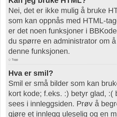
Kan jeg bruke HTML?
Nei, det er ikke mulig å bruke H
som kan oppnås med HTML-tag
er det noen funksjoner i BBKode
du spørre en administrator om å 
denne funksjonen.
Topp
Hva er smil?
Smil er små bilder som kan bruke
kort kode; f.eks. :) betyr glad, :(
sees i innleggsiden. Prøv å beg
gjøre et innlegg uleselig og en