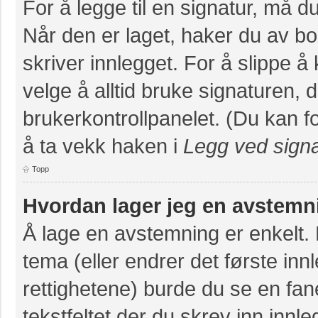
For å legge til en signatur, må du
Når den er laget, haker du av 
skriver innlegget. For å slippe 
velge å alltid bruke signaturen, 
brukerkontrollpanelet. (Du kan fo
å ta vekk haken i
Legg ved signa
Topp
Hvordan lager jeg en avstemn
Å lage en avstemning er enkelt. N
tema (eller endrer det første inn
rettighetene) burde du se en fa
tekstfeltet der du skrev inn innl