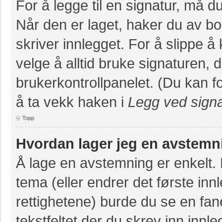
For å legge til en signatur, må du
Når den er laget, haker du av 
skriver innlegget. For å slippe 
velge å alltid bruke signaturen, 
brukerkontrollpanelet. (Du kan fo
å ta vekk haken i
Legg ved signa
Topp
Hvordan lager jeg en avstemn
Å lage en avstemning er enkelt. N
tema (eller endrer det første inn
rettighetene) burde du se en fa
tekstfeltet der du skrev inn innl