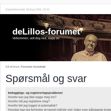
Dato/klokkeslett: 06 Aug 2026, 23:34
deLillos-forumet
Velkommen, sett deg ned, slapp av..
Gå til forum:
Forumets hovedside
Spørsmål og svar
Innloggings- og registreringsproblemer
Hvorfor kan jeg ikke logge meg inn?
Hvorfor må jeg registrere meg?
Hvorfor blir jeg logget ut automatisk?
Hvordan kan jeg forhindre at navnet mitt blir vist i listen over påloggede bruk