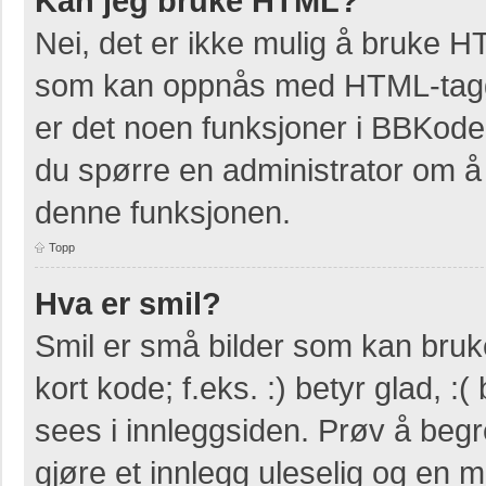
Kan jeg bruke HTML?
Nei, det er ikke mulig å bruke H
som kan oppnås med HTML-tag
er det noen funksjoner i BBKode
du spørre en administrator om å 
denne funksjonen.
Topp
Hva er smil?
Smil er små bilder som kan bruke
kort kode; f.eks. :) betyr glad, :(
sees i innleggsiden. Prøv å beg
gjøre et innlegg uleselig og en