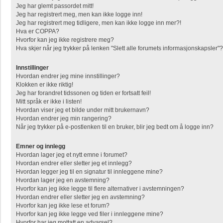
Jeg har glemt passordet mitt!
Jeg har registrert meg, men kan ikke logge inn!
Jeg har registrert meg tidligere, men kan ikke logge inn mer?!
Hva er COPPA?
Hvorfor kan jeg ikke registrere meg?
Hva skjer når jeg trykker på lenken "Slett alle forumets informasjonskapsler"?
Innstillinger
Hvordan endrer jeg mine innstillinger?
Klokken er ikke riktig!
Jeg har forandret tidssonen og tiden er fortsatt feil!
Mitt språk er ikke i listen!
Hvordan viser jeg et bilde under mitt brukernavn?
Hvordan endrer jeg min rangering?
Når jeg trykker på e-postlenken til en bruker, blir jeg bedt om å logge inn?
Emner og innlegg
Hvordan lager jeg et nytt emne i forumet?
Hvordan endrer eller sletter jeg et innlegg?
Hvordan legger jeg til en signatur til innleggene mine?
Hvordan lager jeg en avstemning?
Hvorfor kan jeg ikke legge til flere alternativer i avstemningen?
Hvordan endrer eller sletter jeg en avstemning?
Hvorfor kan jeg ikke lese et forum?
Hvorfor kan jeg ikke legge ved filer i innleggene mine?
Hvorfor har jeg mottatt en advarsel?