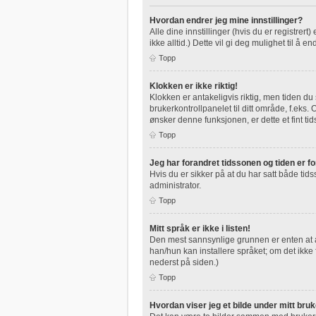
Hvordan endrer jeg mine innstillinger?
Alle dine innstillinger (hvis du er registrert
ikke alltid.) Dette vil gi deg mulighet til å en
Topp
Klokken er ikke riktig!
Klokken er antakeligvis riktig, men tiden du
brukerkontrollpanelet til ditt område, f.eks
ønsker denne funksjonen, er dette et fint tid
Topp
Jeg har forandret tidssonen og tiden er for
Hvis du er sikker på at du har satt både tids
administrator.
Topp
Mitt språk er ikke i listen!
Den mest sannsynlige grunnen er enten at adm
han/hun kan installere språket; om det ikk
nederst på siden.)
Topp
Hvordan viser jeg et bilde under mitt bru