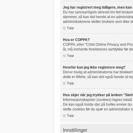
Jeg har registrert meg tidligere, men kan
Du har sannsynligvis skrevet inn feil bruke
stemmer, så kan det hende at en administrato
administratorene sletter brukere som ikke sk
Topp
Hva er COPPA?
COPPA, eller "Child Online Privacy and Pro
år, må innhente foreldrenes samtykke før de
Topp
Hvorfor kan jeg ikke registrere meg?
Det er mulig at administratorne har blokker
dette er tilfelle, så kan det også hende at re
Topp
Hva skjer når jeg trykker på lenken "Slet
Informasjonskapsler (cookies) lagres lokalt
De kan også holde styr på hvilke emner du ha
slette cookies før du spør en administrator 
Topp
Innstillinger