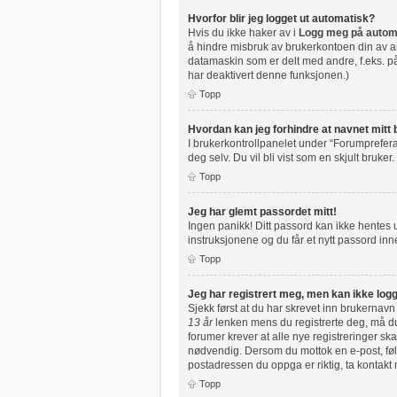
Hvorfor blir jeg logget ut automatisk?
Hvis du ikke haker av i
Logg meg på autom
å hindre misbruk av brukerkontoen din av an
datamaskin som er delt med andre, f.eks. på 
har deaktivert denne funksjonen.)
Topp
Hvordan kan jeg forhindre at navnet mitt b
I brukerkontrollpanelet under “Forumprefera
deg selv. Du vil bli vist som en skjult bruker.
Topp
Jeg har glemt passordet mitt!
Ingen panikk! Ditt passord kan ikke hentes ut
instruksjonene og du får et nytt passord inne
Topp
Jeg har registrert meg, men kan ikke logg
Sjekk først at du har skrevet inn brukernavn
13 år
lenken mens du registrerte deg, må du 
forumer krever at alle nye registreringer ska
nødvendig. Dersom du mottok en e-post, følg
postadressen du oppga er riktig, ta kontakt
Topp