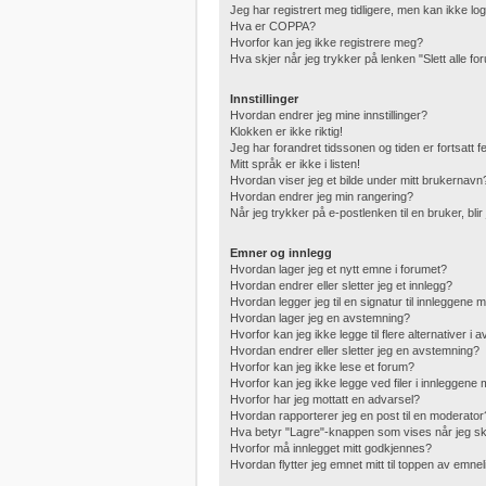
Jeg har registrert meg tidligere, men kan ikke lo
Hva er COPPA?
Hvorfor kan jeg ikke registrere meg?
Hva skjer når jeg trykker på lenken "Slett alle f
Innstillinger
Hvordan endrer jeg mine innstillinger?
Klokken er ikke riktig!
Jeg har forandret tidssonen og tiden er fortsatt fei
Mitt språk er ikke i listen!
Hvordan viser jeg et bilde under mitt brukernavn
Hvordan endrer jeg min rangering?
Når jeg trykker på e-postlenken til en bruker, bli
Emner og innlegg
Hvordan lager jeg et nytt emne i forumet?
Hvordan endrer eller sletter jeg et innlegg?
Hvordan legger jeg til en signatur til innleggene 
Hvordan lager jeg en avstemning?
Hvorfor kan jeg ikke legge til flere alternativer i
Hvordan endrer eller sletter jeg en avstemning?
Hvorfor kan jeg ikke lese et forum?
Hvorfor kan jeg ikke legge ved filer i innleggene
Hvorfor har jeg mottatt en advarsel?
Hvordan rapporterer jeg en post til en moderator
Hva betyr "Lagre"-knappen som vises når jeg skr
Hvorfor må innlegget mitt godkjennes?
Hvordan flytter jeg emnet mitt til toppen av emnel