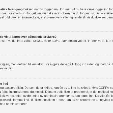
atisk hver gang
-boksen når du logger inn i forumet, vil du bare være logget inn fo
dre. For å forbli innlogget, må du hake av i boksen når du logger inn. Dette er ikk
et bibliotek, en internettkafé, et skolenettverk eller lignende. (Hvis du ikke ser de
lir vist i listen over påloggede brukere?
nser” vil du finne valget
Skjul at du er online
. Dersom du velger "ja" her, vil du kun
 igjen, men det kan bli erstattet. For å gjøre dette gå til logg inn siden og trykk på
J
n kort tid.
e inn!
 og passord riktig. Dersom de er riktige, kan én av to ting ha skjedd. Hvis COPPA-su
følge instruksjonene du mottok. Dersom dette ikke er problemet, er det mulig at ko
l aktiveres enten av deg eller av administratoren før du kan logge inn. Du ville fått 
 instruksjonene. Hvis du ikke mottok en e-post, kan du ha skrevet inn en ugyldig e-
 med administratoren.