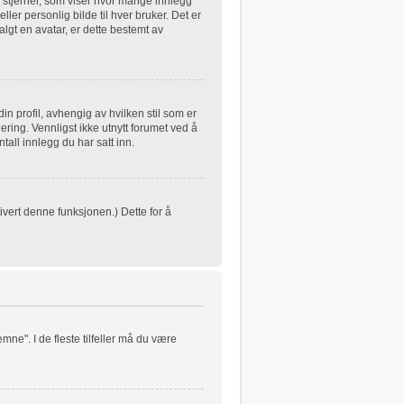
 stjerner, som viser hvor mange innlegg
eller personlig bilde til hver bruker. Det er
lgt en avatar, er dette bestemt av
in profil, avhengig av hvilken stil som er
ering. Vennligst ikke utnytt forumet ved å
all innlegg du har satt inn.
ivert denne funksjonen.) Dette for å
mne". I de fleste tilfeller må du være