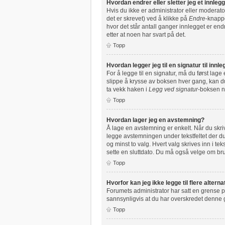
Hvordan endrer eller sletter jeg et innleg
Hvis du ikke er administrator eller moderato
det er skrevet) ved å klikke på
Endre
-knappe
hvor det står antall ganger innlegget er end
etter at noen har svart på det.
Topp
Hvordan legger jeg til en signatur til inn
For å legge til en signatur, må du først lag
slippe å krysse av boksen hver gang, kan du 
ta vekk haken i
Legg ved signatur
-boksen nå
Topp
Hvordan lager jeg en avstemning?
Å lage en avstemning er enkelt. Når du skrive
legge avstemningen under tekstfeltet der du 
og minst to valg. Hvert valg skrives inn i t
sette en sluttdato. Du må også velge om b
Topp
Hvorfor kan jeg ikke legge til flere alter
Forumets administrator har satt en grense p
sannsynligvis at du har overskredet denne
Topp