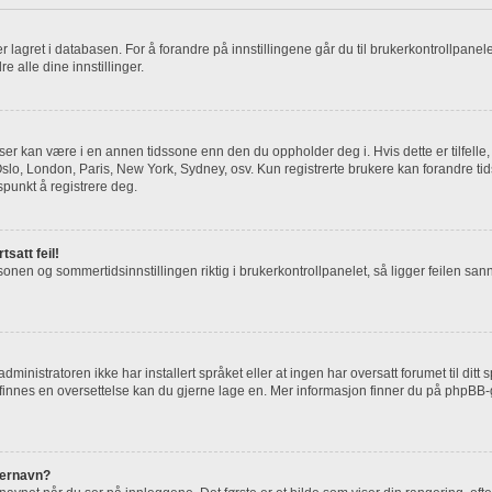
) er lagret i databasen. For å forandre på innstillingene går du til brukerkontrollpane
dre alle dine innstillinger.
 ser kan være i en annen tidssone enn den du oppholder deg i. Hvis dette er tilfelle
. Oslo, London, Paris, New York, Sydney, osv. Kun registrerte brukere kan forandre ti
spunkt å registrere deg.
tsatt feil!
sonen og sommertidsinnstillingen riktig i brukerkontrollpanelet, så ligger feilen sann
inistratoren ikke har installert språket eller at ingen har oversatt forumet til ditt
e finnes en oversettelse kan du gjerne lage en. Mer informasjon finner du på phpB
kernavn?