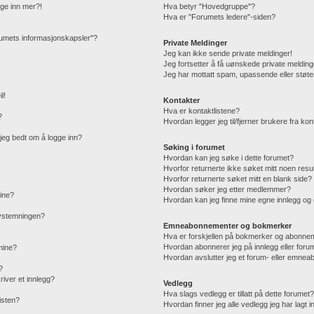
gge inn mer?!
Hva betyr "Hovedgruppe"?
Hva er "Forumets ledere"-siden?
orumets informasjonskapsler"?
Private Meldinger
Jeg kan ikke sende private meldinger!
Jeg fortsetter å få uønskede private melding
Jeg har mottatt spam, upassende eller støte
l!
Kontakter
Hva er kontaktlistene?
?
Hvordan legger jeg til/fjerner brukere fra kon
r jeg bedt om å logge inn?
Søking i forumet
Hvordan kan jeg søke i dette forumet?
Hvorfor returnerte ikke søket mitt noen resu
Hvorfor returnerte søket mitt en blank side?
Hvordan søker jeg etter medlemmer?
mine?
Hvordan kan jeg finne mine egne innlegg o
 avstemningen?
Emneabonnementer og bokmerker
Hva er forskjellen på bokmerker og abonne
Hvordan abonnerer jeg på innlegg eller foru
 mine?
Hvordan avslutter jeg et forum- eller emne
?
iver et innlegg?
Vedlegg
Hva slags vedlegg er tillatt på dette forumet
isten?
Hvordan finner jeg alle vedlegg jeg har lagt i