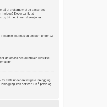
ker på at brukernavnet og passordet
n innlegg? Det er vanlig at
tt og bli med i noen diskusjoner.
kan innsamle informasjon om barn under 13
n til datamaskinen du bruker. Hvis ikke
nformasjon.
for dette under en tidligere innlogging.
 innlogging, kan det vært lurt å prøve og