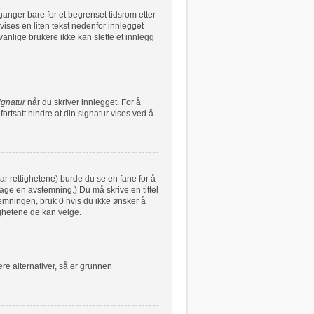
ganger bare for et begrenset tidsrom etter
vises en liten tekst nedenfor innlegget
vanlige brukere ikke kan slette et innlegg
ignatur
når du skriver innlegget. For å
ortsatt hindre at din signatur vises ved å
har rettighetene) burde du se en fane for å
lage en avstemning.) Du må skrive en tittel
stemningen, bruk 0 hvis du ikke ønsker å
ghetene de kan velge.
re alternativer, så er grunnen