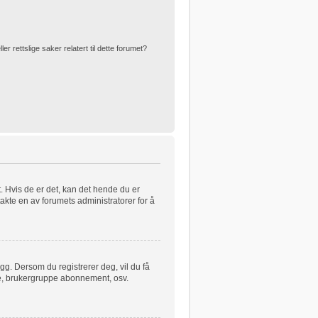
 rettslige saker relatert til dette forumet?
t. Hvis de er det, kan det hende du er
takte en av forumets administratorer for å
egg. Dersom du registrerer deg, vil du få
kere, brukergruppe abonnement, osv.