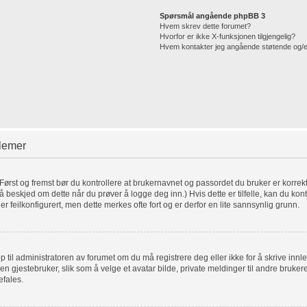
Spørsmål angående phpBB 3
Hvem skrev dette forumet?
Hvorfor er ikke X-funksjonen tilgjengelig?
Hvem kontakter jeg angående støtende og/eller
blemer
. Først og fremst bør du kontrollere at brukernavnet og passordet du bruker er korrek
få beskjed om dette når du prøver å logge deg inn.) Hvis dette er tilfelle, kan du kon
er feilkonfigurert, men dette merkes ofte fort og er derfor en lite sannsynlig grunn.
pp til administratoren av forumet om du må registrere deg eller ikke for å skrive innl
for en gjestebruker, slik som å velge et avatar bilde, private meldinger til andre bru
efales.