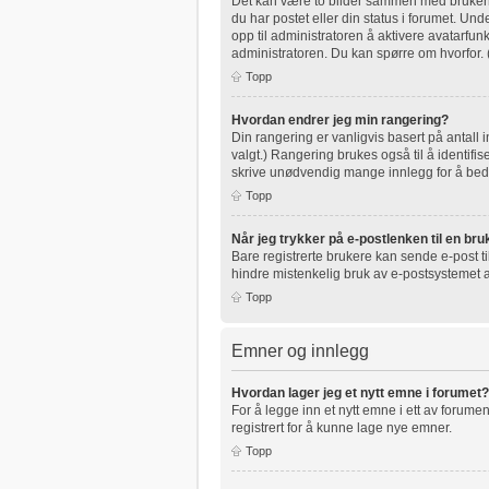
Det kan være to bilder sammen med brukernav
du har postet eller din status i forumet. Unde
opp til administratoren å aktivere avatarfu
administratoren. Du kan spørre om hvorfor.
Topp
Hvordan endrer jeg min rangering?
Din rangering er vanligvis basert på antall 
valgt.) Rangering brukes også til å identifi
skrive unødvendig mange innlegg for å bedre
Topp
Når jeg trykker på e-postlenken til en bruk
Bare registrerte brukere kan sende e-post t
hindre mistenkelig bruk av e-postsystemet
Topp
Emner og innlegg
Hvordan lager jeg et nytt emne i forumet?
For å legge inn et nytt emne i ett av forumen
registrert for å kunne lage nye emner.
Topp