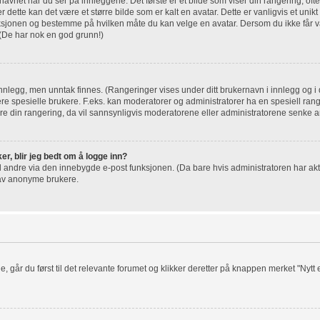
net når du ser på innleggene. Det første er et bilde som viser din rangering, ofte
r dette kan det være et større bilde som er kalt en avatar. Dette er vanligvis et unikt 
nksjonen og bestemme på hvilken måte du kan velge en avatar. Dersom du ikke får va
 (De har nok en god grunn!)
innlegg, men unntak finnes. (Rangeringer vises under ditt brukernavn i innlegg og i d
sere spesielle brukere. F.eks. kan moderatorer og administratorer ha en spesiell rang
 din rangering, da vil sannsynligvis moderatorene eller administratorene senke ant
er, blir jeg bedt om å logge inn?
il andre via den innebygde e-post funksjonen. (Da bare hvis administratoren har akt
 av anonyme brukere.
e, går du først til det relevante forumet og klikker deretter på knappen merket "Nytt e