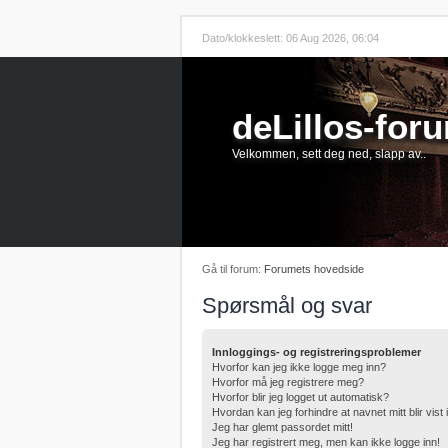
Dato/klokkeslett: 06 Aug 2026, 06:04
deLillos-for
Velkommen, sett deg ned, slapp av..
Gå til forum:
Forumets hovedside
Spørsmål og svar
Innloggings- og registreringsproblemer
Hvorfor kan jeg ikke logge meg inn?
Hvorfor må jeg registrere meg?
Hvorfor blir jeg logget ut automatisk?
Hvordan kan jeg forhindre at navnet mitt blir vist
Jeg har glemt passordet mitt!
Jeg har registrert meg, men kan ikke logge inn!