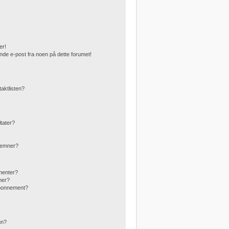
er!
nde e-post fra noen på dette forumet!
taktlisten?
ltater?
g emner?
menter?
mer?
abonnement?
?
nn?