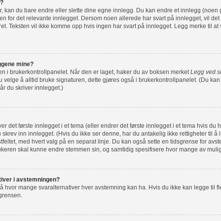
g?
r, kan du bare endre eller slette dine egne innlegg. Du kan endre et innlegg (noen 
n for det relevante innlegget. Dersom noen allerede har svart på innlegget, vil det 
ret. Teksten vil ikke komme opp hvis ingen har svart på innlegget. Legg merke til at 
leggene mine?
e en i brukerkontrollpanelet. Når den er laget, haker du av boksen merket
Legg ved s
velge å alltid bruke signaturen, dette gjøres også i brukerkontrollpanelet. (Du kan f
r du skriver innlegget.)
r det første innlegget i et tema (eller endrer det første innlegget i et tema hvis du 
skrev inn innlegget. (Hvis du ikke ser denne, har du antakelig ikke rettigheter til å 
ekstfeltet, med hvert valg på en separat linje. Du kan også sette en tidsgrense for av
rukeren skal kunne endre stemmen sin, og samtidig spesifisere hvor mange av muli
nativer i avstemningen?
å hvor mange svaralternativer hver avstemning kan ha. Hvis du ikke kan legge til fle
 grensen.