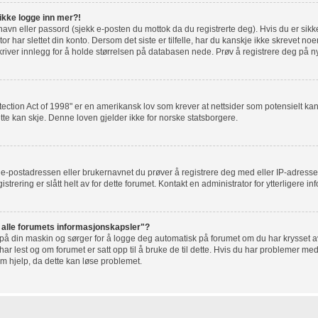
 ikke logge inn mer?!
rnavn eller passord (sjekk e-posten du mottok da du registrerte deg). Hvis du er sik
r har slettet din konto. Dersom det siste er tilfelle, har du kanskje ikke skrevet noe
river innlegg for å holde størrelsen på databasen nede. Prøv å registrere deg på ny
tection Act of 1998" er en amerikansk lov som krever at nettsider som potensielt 
tte kan skje. Denne loven gjelder ikke for norske statsborgere.
t e-postadressen eller brukernavnet du prøver å registrere deg med eller IP-adresse
gistrering er slått helt av for dette forumet. Kontakt en administrator for ytterligere i
t alle forumets informasjonskapsler"?
 på din maskin og sørger for å logge deg automatisk på forumet om du har krysset av 
r lest og om forumet er satt opp til å bruke de til dette. Hvis du har problemer med
om hjelp, da dette kan løse problemet.