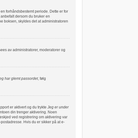
r en forhåndsbestemt periode. Dette er for
e anbefalt dersom du bruker en
nne boksen, skyldes det at administratoren
 sees av administratorer, moderatorer og
eg har glemt passordet
, følg
pport er aktivert og du trykte
Jeg er under
ntoen din trenger aktivering. Noen
beskjed ved registrering om aktivering var
postadresse. Hvis du er sikker på at e-