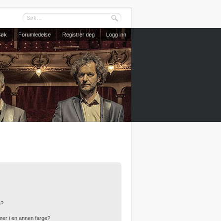
Søk
Forumledelse
Registrer deg
Logg inn
e?
er i en annen farge?