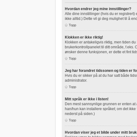
Hvordan endrer jeg mine innstillinger?
Alle dine innstillinger (hvis du er registrert
ikke alltid.) Dette vil gi deg mulighet til å en
Topp
Klokken er ikke riktig!
Klokken er antakeligvis riktig, men tiden du
brukerkontrollpanelet til ditt område, f.eks
ønsker denne funksjonen, er dette et fint tid
Topp
Jeg har forandret tidssonen og tiden er for
Hvis du er sikker på at du har satt både tids
administrator.
Topp
Mitt språk er ikke i listen!
Den mest sannsynlige grunnen er enten at adm
han/hun kan installere språket; om det ikk
nederst på siden.)
Topp
Hvordan viser jeg et bilde under mitt bru