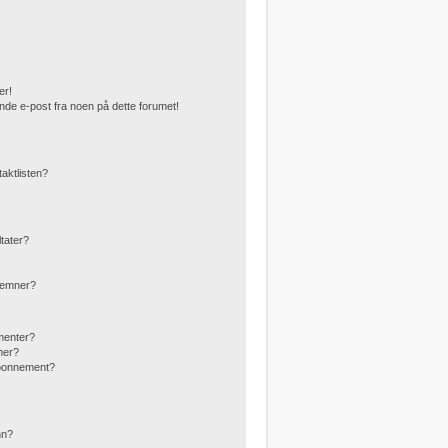
er!
nde e-post fra noen på dette forumet!
taktlisten?
ltater?
g emner?
menter?
mer?
abonnement?
?
nn?