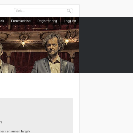
Søk
Forumledelse
Registrer deg
Logg inn
e?
er i en annen farge?