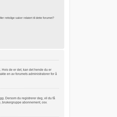
 rettslige saker relatert til dette forumet?
t. Hvis de er det, kan det hende du er
takte en av forumets administratorer for å
egg. Dersom du registrerer deg, vil du få
kere, brukergruppe abonnement, osv.