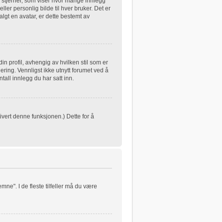
 stjerner, som viser hvor mange innlegg
eller personlig bilde til hver bruker. Det er
lgt en avatar, er dette bestemt av
in profil, avhengig av hvilken stil som er
ering. Vennligst ikke utnytt forumet ved å
all innlegg du har satt inn.
ivert denne funksjonen.) Dette for å
mne". I de fleste tilfeller må du være