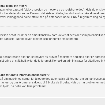
 ikke logge inn mer?!
rnavn eller passord (sjekk e-posten du mottok da du registrerte deg). Hvis du er sik
r har slettet din konto. Dersom det siste er tilfelle, har du kanskje ikke skrevet noe
river innlegg for å holde størrelsen på databasen nede. Prøv å registrere deg på ny
tection Act of 1998" er en amerikansk lov som krever at nettsider som potensielt 
tte kan skje. Denne loven gjelder ikke for norske statsborgere.
t e-postadressen eller brukernavnet du prøver å registrere deg med eller IP-adresse
gistrering er slått helt av for dette forumet. Kontakt en administrator for ytterligere i
t alle forumets informasjonskapsler"?
 på din maskin og sørger for å logge deg automatisk på forumet om du har krysset av 
r lest og om forumet er satt opp til å bruke de til dette. Hvis du har problemer med
om hjelp, da dette kan løse problemet.