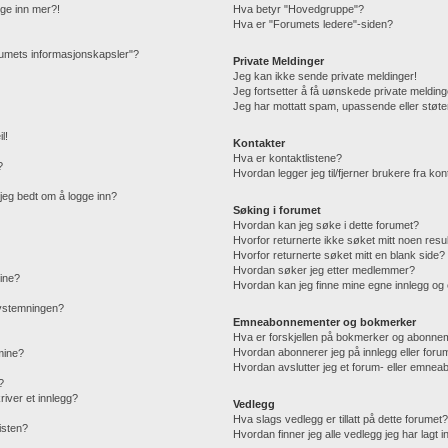
gge inn mer?!
Hva betyr "Hovedgruppe"?
Hva er "Forumets ledere"-siden?
orumets informasjonskapsler"?
Private Meldinger
Jeg kan ikke sende private meldinger!
Jeg fortsetter å få uønskede private melding
Jeg har mottatt spam, upassende eller støte
l!
Kontakter
Hva er kontaktlistene?
?
Hvordan legger jeg til/fjerner brukere fra kon
r jeg bedt om å logge inn?
Søking i forumet
Hvordan kan jeg søke i dette forumet?
Hvorfor returnerte ikke søket mitt noen resu
Hvorfor returnerte søket mitt en blank side?
Hvordan søker jeg etter medlemmer?
mine?
Hvordan kan jeg finne mine egne innlegg o
 avstemningen?
Emneabonnementer og bokmerker
Hva er forskjellen på bokmerker og abonne
Hvordan abonnerer jeg på innlegg eller foru
 mine?
Hvordan avslutter jeg et forum- eller emne
?
iver et innlegg?
Vedlegg
Hva slags vedlegg er tillatt på dette forumet
isten?
Hvordan finner jeg alle vedlegg jeg har lagt i