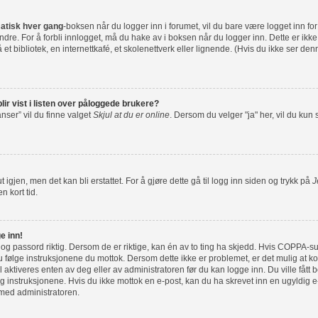
atisk hver gang
-boksen når du logger inn i forumet, vil du bare være logget inn fo
dre. For å forbli innlogget, må du hake av i boksen når du logger inn. Dette er ikk
et bibliotek, en internettkafé, et skolenettverk eller lignende. (Hvis du ikke ser de
lir vist i listen over påloggede brukere?
nser” vil du finne valget
Skjul at du er online
. Dersom du velger "ja" her, vil du kun
 igjen, men det kan bli erstattet. For å gjøre dette gå til logg inn siden og trykk på
J
n kort tid.
e inn!
 og passord riktig. Dersom de er riktige, kan én av to ting ha skjedd. Hvis COPPA-su
følge instruksjonene du mottok. Dersom dette ikke er problemet, er det mulig at ko
l aktiveres enten av deg eller av administratoren før du kan logge inn. Du ville fått 
 instruksjonene. Hvis du ikke mottok en e-post, kan du ha skrevet inn en ugyldig e-
 med administratoren.