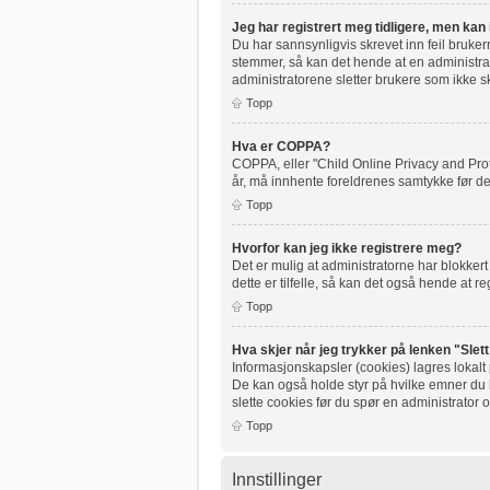
Jeg har registrert meg tidligere, men kan
Du har sannsynligvis skrevet inn feil bruke
stemmer, så kan det hende at en administrato
administratorene sletter brukere som ikke sk
Topp
Hva er COPPA?
COPPA, eller "Child Online Privacy and Pro
år, må innhente foreldrenes samtykke før de
Topp
Hvorfor kan jeg ikke registrere meg?
Det er mulig at administratorne har blokker
dette er tilfelle, så kan det også hende at re
Topp
Hva skjer når jeg trykker på lenken "Slet
Informasjonskapsler (cookies) lagres lokalt
De kan også holde styr på hvilke emner du ha
slette cookies før du spør en administrator 
Topp
Innstillinger