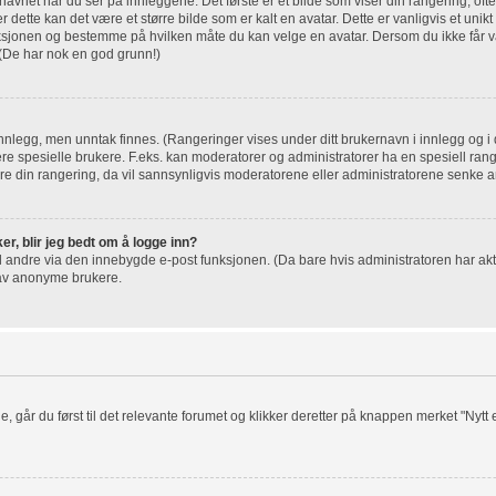
net når du ser på innleggene. Det første er et bilde som viser din rangering, ofte
r dette kan det være et større bilde som er kalt en avatar. Dette er vanligvis et unikt 
nksjonen og bestemme på hvilken måte du kan velge en avatar. Dersom du ikke får va
 (De har nok en god grunn!)
innlegg, men unntak finnes. (Rangeringer vises under ditt brukernavn i innlegg og i d
sere spesielle brukere. F.eks. kan moderatorer og administratorer ha en spesiell rang
 din rangering, da vil sannsynligvis moderatorene eller administratorene senke ant
er, blir jeg bedt om å logge inn?
il andre via den innebygde e-post funksjonen. (Da bare hvis administratoren har akt
 av anonyme brukere.
e, går du først til det relevante forumet og klikker deretter på knappen merket "Nytt e