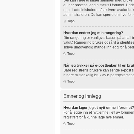
Det kan være to bilder sammen med brukernav
du har postet eller din status i forumet. Unde
opp til administratoren å aktivere avatarfu
administratoren. Du kan spørre om hvorfor.
Topp
Hvordan endrer jeg min rangering?
Din rangering er vanligvis basert på antall 
valgt.) Rangering brukes også til å identifi
skrive unødvendig mange innlegg for å bedre
Topp
Når jeg trykker på e-postlenken til en bruk
Bare registrerte brukere kan sende e-post t
hindre mistenkelig bruk av e-postsystemet
Topp
Emner og innlegg
Hvordan lager jeg et nytt emne i forumet?
For å legge inn et nytt emne i ett av forumen
registrert for å kunne lage nye emner.
Topp