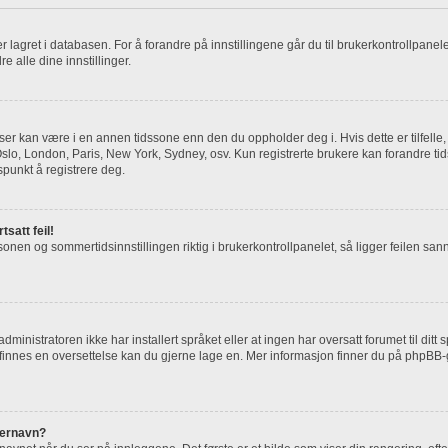
) er lagret i databasen. For å forandre på innstillingene går du til brukerkontrollpane
dre alle dine innstillinger.
 ser kan være i en annen tidssone enn den du oppholder deg i. Hvis dette er tilfelle
. Oslo, London, Paris, New York, Sydney, osv. Kun registrerte brukere kan forandre ti
spunkt å registrere deg.
tsatt feil!
sonen og sommertidsinnstillingen riktig i brukerkontrollpanelet, så ligger feilen sann
inistratoren ikke har installert språket eller at ingen har oversatt forumet til ditt
e finnes en oversettelse kan du gjerne lage en. Mer informasjon finner du på phpB
kernavn?