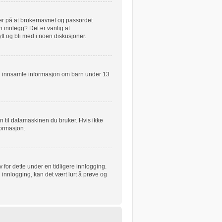
ker på at brukernavnet og passordet
n innlegg? Det er vanlig at
tt og bli med i noen diskusjoner.
kan innsamle informasjon om barn under 13
n til datamaskinen du bruker. Hvis ikke
nformasjon.
for dette under en tidligere innlogging.
 innlogging, kan det vært lurt å prøve og