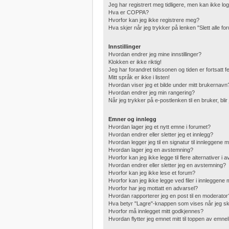
Jeg har registrert meg tidligere, men kan ikke lo
Hva er COPPA?
Hvorfor kan jeg ikke registrere meg?
Hva skjer når jeg trykker på lenken "Slett alle f
Innstillinger
Hvordan endrer jeg mine innstillinger?
Klokken er ikke riktig!
Jeg har forandret tidssonen og tiden er fortsatt fei
Mitt språk er ikke i listen!
Hvordan viser jeg et bilde under mitt brukernavn
Hvordan endrer jeg min rangering?
Når jeg trykker på e-postlenken til en bruker, bli
Emner og innlegg
Hvordan lager jeg et nytt emne i forumet?
Hvordan endrer eller sletter jeg et innlegg?
Hvordan legger jeg til en signatur til innleggene 
Hvordan lager jeg en avstemning?
Hvorfor kan jeg ikke legge til flere alternativer i
Hvordan endrer eller sletter jeg en avstemning?
Hvorfor kan jeg ikke lese et forum?
Hvorfor kan jeg ikke legge ved filer i innleggene
Hvorfor har jeg mottatt en advarsel?
Hvordan rapporterer jeg en post til en moderator
Hva betyr "Lagre"-knappen som vises når jeg skr
Hvorfor må innlegget mitt godkjennes?
Hvordan flytter jeg emnet mitt til toppen av emnel