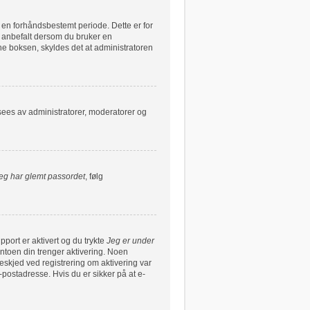
r en forhåndsbestemt periode. Dette er for
e anbefalt dersom du bruker en
nne boksen, skyldes det at administratoren
 sees av administratorer, moderatorer og
eg har glemt passordet
, følg
pport er aktivert og du trykte
Jeg er under
ntoen din trenger aktivering. Noen
beskjed ved registrering om aktivering var
postadresse. Hvis du er sikker på at e-