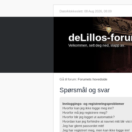
Dato/klokkeslett: 08 Aug 2026, 08:09
deLillos-for
Velkommen, sett deg ned, slapp av..
Gå til forum:
Forumets hovedside
Spørsmål og svar
Innloggings- og registreringsproblemer
Hvorfor kan jeg ikke logge meg inn?
Hvorfor må jeg registrere meg?
Hvorfor blir jeg logget ut automatisk?
Hvordan kan jeg forhindre at navnet mitt blir vist
Jeg har glemt passordet mitt!
Jeg har registrert meg, men kan ikke logge inn!