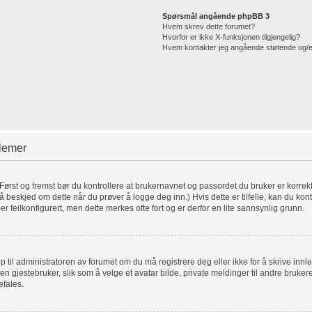
Spørsmål angående phpBB 3
Hvem skrev dette forumet?
Hvorfor er ikke X-funksjonen tilgjengelig?
Hvem kontakter jeg angående støtende og/eller
blemer
. Først og fremst bør du kontrollere at brukernavnet og passordet du bruker er korrek
få beskjed om dette når du prøver å logge deg inn.) Hvis dette er tilfelle, kan du kon
er feilkonfigurert, men dette merkes ofte fort og er derfor en lite sannsynlig grunn.
pp til administratoren av forumet om du må registrere deg eller ikke for å skrive innl
for en gjestebruker, slik som å velge et avatar bilde, private meldinger til andre bru
efales.