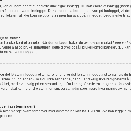
g?
r, kan du bare endre eller slette dine egne innlegg. Du kan endre et innlegg (noen 
n for det relevante innlegget. Dersom noen allerede har svart på innlegget, vil det 
ret. Teksten vil ikke komme opp hvis ingen har svart på innlegget. Legg merke til at 
leggene mine?
e en i brukerkontrollpanelet. Når den er laget, haker du av boksen merket
Legg ved s
velge å alltid bruke signaturen, dette gjøres også i brukerkontrollpanelet. (Du kan f
r du skriver innlegget.)
r det første innlegget i et tema (eller endrer det første innlegget i et tema hvis du 
skrev inn innlegget. (Hvis du ikke ser denne, har du antakelig ikke rettigheter til å 
ekstfeltet, med hvert valg på en separat linje. Du kan også sette en tidsgrense for av
rukeren skal kunne endre stemmen sin, og samtidig spesifisere hvor mange av muli
nativer i avstemningen?
å hvor mange svaralternativer hver avstemning kan ha. Hvis du ikke kan legge til fle
 grensen.