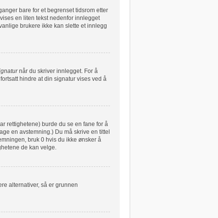
ganger bare for et begrenset tidsrom etter
vises en liten tekst nedenfor innlegget
vanlige brukere ikke kan slette et innlegg
ignatur
når du skriver innlegget. For å
ortsatt hindre at din signatur vises ved å
har rettighetene) burde du se en fane for å
lage en avstemning.) Du må skrive en tittel
stemningen, bruk 0 hvis du ikke ønsker å
ghetene de kan velge.
re alternativer, så er grunnen