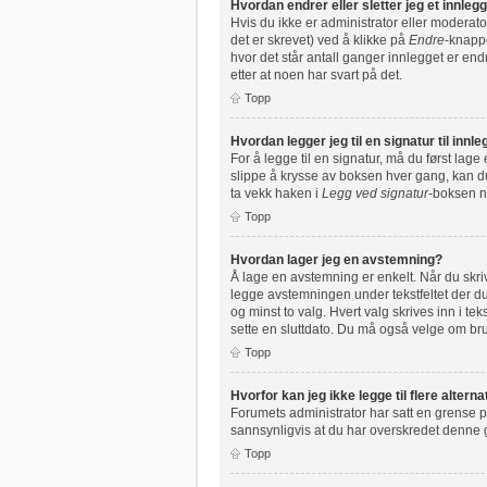
Hvordan endrer eller sletter jeg et innleg
Hvis du ikke er administrator eller moderato
det er skrevet) ved å klikke på
Endre
-knappe
hvor det står antall ganger innlegget er end
etter at noen har svart på det.
Topp
Hvordan legger jeg til en signatur til inn
For å legge til en signatur, må du først lag
slippe å krysse av boksen hver gang, kan du 
ta vekk haken i
Legg ved signatur
-boksen nå
Topp
Hvordan lager jeg en avstemning?
Å lage en avstemning er enkelt. Når du skrive
legge avstemningen under tekstfeltet der du 
og minst to valg. Hvert valg skrives inn i t
sette en sluttdato. Du må også velge om b
Topp
Hvorfor kan jeg ikke legge til flere alter
Forumets administrator har satt en grense p
sannsynligvis at du har overskredet denne
Topp