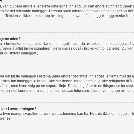
g?
r, kan du bare endre eller slette dine egne innlegg. Du kan endre et innlegg (noen 
n for det relevante innlegget. Dersom noen allerede har svart på innlegget, vil det 
ret. Teksten vil ikke komme opp hvis ingen har svart på innlegget. Legg merke til at 
leggene mine?
e en i brukerkontrollpanelet. Når den er laget, haker du av boksen merket
Legg ved s
velge å alltid bruke signaturen, dette gjøres også i brukerkontrollpanelet. (Du kan f
r du skriver innlegget.)
r det første innlegget i et tema (eller endrer det første innlegget i et tema hvis du 
skrev inn innlegget. (Hvis du ikke ser denne, har du antakelig ikke rettigheter til å 
ekstfeltet, med hvert valg på en separat linje. Du kan også sette en tidsgrense for av
rukeren skal kunne endre stemmen sin, og samtidig spesifisere hvor mange av muli
nativer i avstemningen?
å hvor mange svaralternativer hver avstemning kan ha. Hvis du ikke kan legge til fle
 grensen.