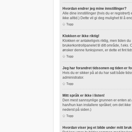
Hvordan endrer jeg mine innstillinger?
Alle dine innstillinger (hvis du er registrert
ikke alltid.) Dette vil gi deg mulighet til å en
Topp
Klokken er ikke riktig!
Klokken er antakeligvis riktig, men tiden du
brukerkontrollpanelet til ditt område, f.eks
ønsker denne funksjonen, er dette et fint tid
Topp
Jeg har forandret tidssonen og tiden er for
Hvis du er sikker på at du har satt både tids
administrator.
Topp
Mitt språk er ikke i listen!
Den mest sannsynlige grunnen er enten at adm
han/hun kan installere språket; om det ikk
nederst på siden.)
Topp
Hvordan viser jeg et bilde under mitt bru