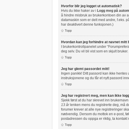
Hvorfor blir jeg logget ut automatisk?
Hvis du ikke haker av i
Logg meg på autom
å hindre misbruk av brukerkontoen din av an
datamaskin som er delt med andre, f.eks. på 
har deaktivert denne funksjonen.)
Topp
Hvordan kan jeg forhindre at navnet mitt b
I brukerkontrollpanelet under “Forumprefera
deg selv. Du vil bli vist som en skjult bruker.
Topp
Jeg har glemt passordet mitt!
Ingen panikk! Ditt passord kan ikke hentes ut
instruksjonene og du får et nytt passord inne
Topp
Jeg har registrert meg, men kan ikke logg
Sjekk først at du har skrevet inn brukernavn
13 år
lenken mens du registrerte deg, må du 
forumer krever at alle nye registreringer ska
nødvendig. Dersom du mottok en e-post, følg
postadressen du oppga er riktig, ta kontakt
Topp