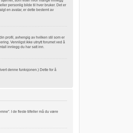
 stjerner, som viser hvor mange innlegg
eller personlig bilde til hver bruker. Det er
lgt en avatar, er dette bestemt av
in profil, avhengig av hvilken stil som er
ering. Vennligst ikke utnytt forumet ved å
all innlegg du har satt inn.
ivert denne funksjonen.) Dette for å
mne". I de fleste tilfeller må du være