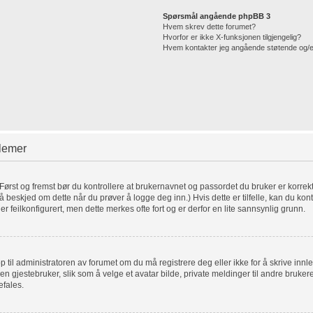
Spørsmål angående phpBB 3
Hvem skrev dette forumet?
Hvorfor er ikke X-funksjonen tilgjengelig?
Hvem kontakter jeg angående støtende og/eller
blemer
. Først og fremst bør du kontrollere at brukernavnet og passordet du bruker er korrek
få beskjed om dette når du prøver å logge deg inn.) Hvis dette er tilfelle, kan du kon
er feilkonfigurert, men dette merkes ofte fort og er derfor en lite sannsynlig grunn.
pp til administratoren av forumet om du må registrere deg eller ikke for å skrive innl
for en gjestebruker, slik som å velge et avatar bilde, private meldinger til andre bru
efales.