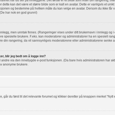
net når du ser på innleggene. Det første er et bilde som viser din rangering, ofte
r dette kan det være et større bilde som er kalt en avatar. Dette er vanligvis et unikt 
nksjonen og bestemme på hvilken måte du kan velge en avatar. Dersom du ikke får va
 (De har nok en god grunn!)
innlegg, men unntak finnes. (Rangeringer vises under ditt brukernavn i innlegg og i d
sere spesielle brukere. F.eks. kan moderatorer og administratorer ha en spesiell rang
 din rangering, da vil sannsynligvis moderatorene eller administratorene senke ant
er, blir jeg bedt om å logge inn?
il andre via den innebygde e-post funksjonen. (Da bare hvis administratoren har akt
 av anonyme brukere.
e, går du først til det relevante forumet og klikker deretter på knappen merket "Nytt e