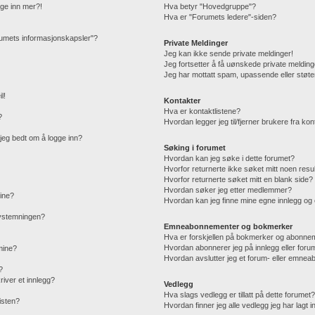
gge inn mer?!
Hva betyr "Hovedgruppe"?
Hva er "Forumets ledere"-siden?
orumets informasjonskapsler"?
Private Meldinger
Jeg kan ikke sende private meldinger!
Jeg fortsetter å få uønskede private melding
Jeg har mottatt spam, upassende eller støte
l!
Kontakter
Hva er kontaktlistene?
?
Hvordan legger jeg til/fjerner brukere fra kon
r jeg bedt om å logge inn?
Søking i forumet
Hvordan kan jeg søke i dette forumet?
Hvorfor returnerte ikke søket mitt noen resu
Hvorfor returnerte søket mitt en blank side?
Hvordan søker jeg etter medlemmer?
mine?
Hvordan kan jeg finne mine egne innlegg o
 avstemningen?
Emneabonnementer og bokmerker
Hva er forskjellen på bokmerker og abonne
Hvordan abonnerer jeg på innlegg eller foru
 mine?
Hvordan avslutter jeg et forum- eller emne
?
iver et innlegg?
Vedlegg
Hva slags vedlegg er tillatt på dette forumet
isten?
Hvordan finner jeg alle vedlegg jeg har lagt i