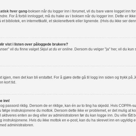
atisk hver gang
-boksen når du logger inn i forumet, vil du bare være logget inn fo
dre. For å forbli innlogget, må du hake av i boksen når du logger inn. Dette er ikk
et bibliotek, en internettkafé, et skolenettverk eller lignende. (Hvis du ikke ser de
lir vist i listen over påloggede brukere?
nser” vil du finne valget
Skjul at du er online
. Dersom du velger "ja" her, vil du kun
 igjen, men det kan bli erstattet. For å gjøre dette gå til logg inn siden og trykk på
J
n kort tid.
e inn!
 og passord riktig. Dersom de er riktige, kan én av to ting ha skjedd. Hvis COPPA-su
følge instruksjonene du mottok. Dersom dette ikke er problemet, er det mulig at ko
l aktiveres enten av deg eller av administratoren før du kan logge inn. Du ville fått 
 instruksjonene. Hvis du ikke mottok en e-post, kan du ha skrevet inn en ugyldig e-
 med administratoren.