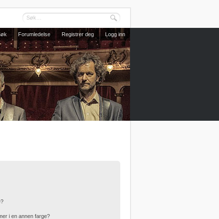
Søk
Forumledelse
Registrer deg
Logg inn
e?
er i en annen farge?