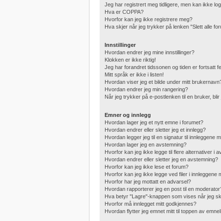
Jeg har registrert meg tidligere, men kan ikke lo
Hva er COPPA?
Hvorfor kan jeg ikke registrere meg?
Hva skjer når jeg trykker på lenken "Slett alle f
Innstillinger
Hvordan endrer jeg mine innstillinger?
Klokken er ikke riktig!
Jeg har forandret tidssonen og tiden er fortsatt fei
Mitt språk er ikke i listen!
Hvordan viser jeg et bilde under mitt brukernavn
Hvordan endrer jeg min rangering?
Når jeg trykker på e-postlenken til en bruker, bli
Emner og innlegg
Hvordan lager jeg et nytt emne i forumet?
Hvordan endrer eller sletter jeg et innlegg?
Hvordan legger jeg til en signatur til innleggene 
Hvordan lager jeg en avstemning?
Hvorfor kan jeg ikke legge til flere alternativer i
Hvordan endrer eller sletter jeg en avstemning?
Hvorfor kan jeg ikke lese et forum?
Hvorfor kan jeg ikke legge ved filer i innleggene
Hvorfor har jeg mottatt en advarsel?
Hvordan rapporterer jeg en post til en moderator
Hva betyr "Lagre"-knappen som vises når jeg skr
Hvorfor må innlegget mitt godkjennes?
Hvordan flytter jeg emnet mitt til toppen av emnel