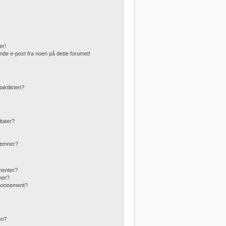
er!
nde e-post fra noen på dette forumet!
taktlisten?
ltater?
g emner?
menter?
mer?
abonnement?
?
nn?