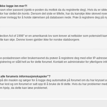
 ikke logge inn mer?!
rnavn eller passord (sjekk e-posten du mottok da du registrerte deg). Hvis du er sik
r har slettet din konto. Dersom det siste er tilfelle, har du kanskje ikke skrevet noe
river innlegg for å holde størrelsen på databasen nede. Prøv å registrere deg på ny
tection Act of 1998" er en amerikansk lov som krever at nettsider som potensielt 
tte kan skje. Denne loven gjelder ikke for norske statsborgere.
t e-postadressen eller brukernavnet du prøver å registrere deg med eller IP-adresse
gistrering er slått helt av for dette forumet. Kontakt en administrator for ytterligere i
t alle forumets informasjonskapsler"?
 på din maskin og sørger for å logge deg automatisk på forumet om du har krysset av 
r lest og om forumet er satt opp til å bruke de til dette. Hvis du har problemer med
om hjelp, da dette kan løse problemet.