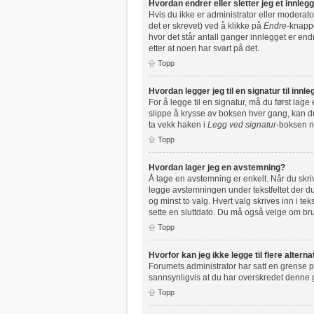
Hvordan endrer eller sletter jeg et innleg
Hvis du ikke er administrator eller moderato
det er skrevet) ved å klikke på
Endre
-knappe
hvor det står antall ganger innlegget er end
etter at noen har svart på det.
Topp
Hvordan legger jeg til en signatur til inn
For å legge til en signatur, må du først lag
slippe å krysse av boksen hver gang, kan du 
ta vekk haken i
Legg ved signatur
-boksen nå
Topp
Hvordan lager jeg en avstemning?
Å lage en avstemning er enkelt. Når du skrive
legge avstemningen under tekstfeltet der du 
og minst to valg. Hvert valg skrives inn i t
sette en sluttdato. Du må også velge om b
Topp
Hvorfor kan jeg ikke legge til flere alter
Forumets administrator har satt en grense p
sannsynligvis at du har overskredet denne
Topp