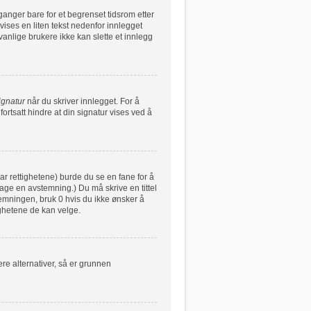
ganger bare for et begrenset tidsrom etter
vises en liten tekst nedenfor innlegget
vanlige brukere ikke kan slette et innlegg
ignatur
når du skriver innlegget. For å
ortsatt hindre at din signatur vises ved å
har rettighetene) burde du se en fane for å
lage en avstemning.) Du må skrive en tittel
stemningen, bruk 0 hvis du ikke ønsker å
ghetene de kan velge.
re alternativer, så er grunnen