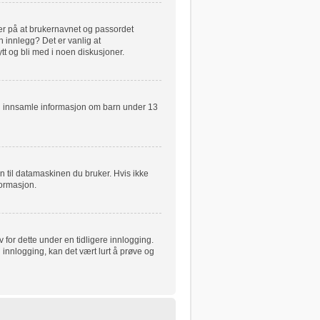
ker på at brukernavnet og passordet
n innlegg? Det er vanlig at
tt og bli med i noen diskusjoner.
kan innsamle informasjon om barn under 13
n til datamaskinen du bruker. Hvis ikke
nformasjon.
for dette under en tidligere innlogging.
 innlogging, kan det vært lurt å prøve og