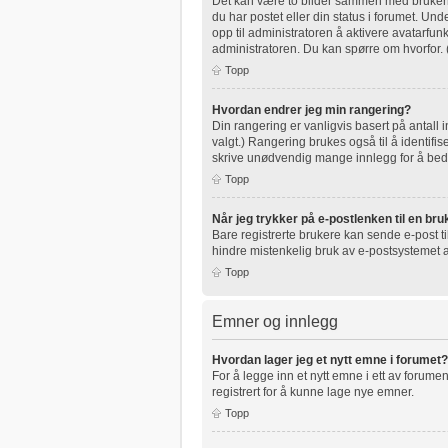
Det kan være to bilder sammen med brukernav
du har postet eller din status i forumet. Unde
opp til administratoren å aktivere avatarfu
administratoren. Du kan spørre om hvorfor.
Topp
Hvordan endrer jeg min rangering?
Din rangering er vanligvis basert på antall 
valgt.) Rangering brukes også til å identifi
skrive unødvendig mange innlegg for å bedre
Topp
Når jeg trykker på e-postlenken til en bruk
Bare registrerte brukere kan sende e-post t
hindre mistenkelig bruk av e-postsystemet
Topp
Emner og innlegg
Hvordan lager jeg et nytt emne i forumet?
For å legge inn et nytt emne i ett av forumen
registrert for å kunne lage nye emner.
Topp