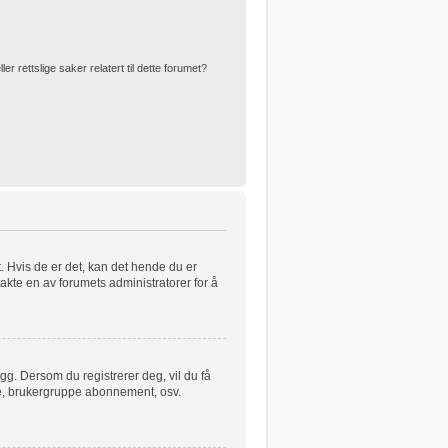
 rettslige saker relatert til dette forumet?
t. Hvis de er det, kan det hende du er
takte en av forumets administratorer for å
egg. Dersom du registrerer deg, vil du få
kere, brukergruppe abonnement, osv.