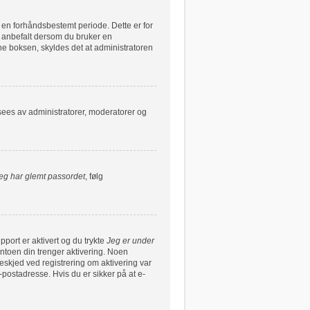
r en forhåndsbestemt periode. Dette er for
e anbefalt dersom du bruker en
nne boksen, skyldes det at administratoren
 sees av administratorer, moderatorer og
eg har glemt passordet
, følg
pport er aktivert og du trykte
Jeg er under
ntoen din trenger aktivering. Noen
beskjed ved registrering om aktivering var
postadresse. Hvis du er sikker på at e-