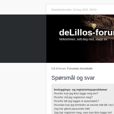
Dato/klokkeslett: 10 Aug 2026, 08:53
deLillos-for
Velkommen, sett deg ned, slapp av..
Gå til forum:
Forumets hovedside
Spørsmål og svar
Innloggings- og registreringsproblemer
Hvorfor kan jeg ikke logge meg inn?
Hvorfor må jeg registrere meg?
Hvorfor blir jeg logget ut automatisk?
Hvordan kan jeg forhindre at navnet mitt blir vist
Jeg har glemt passordet mitt!
Jeg har registrert meg, men kan ikke logge inn!