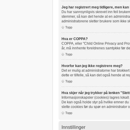
Jeg har registrert meg tidligere, men kan
Du har sannsynligvis skrevet inn feil bruke
stemmer, så kan det hende at en administrato
administratorene sletter brukere som ikke sk
Topp
Hva er COPPA?
COPPA, eller "Child Online Privacy and Pro
år, må innhente foreldrenes samtykke før de
Topp
Hvorfor kan jeg ikke registrere meg?
Det er mulig at administratorne har blokker
dette er tilfelle, så kan det også hende at re
Topp
Hva skjer når jeg trykker på lenken "Slet
Informasjonskapsler (cookies) lagres lokalt
De kan også holde styr på hvilke emner du ha
slette cookies før du spør en administrator 
Topp
Innstillinger