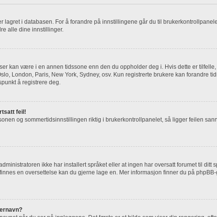
) er lagret i databasen. For å forandre på innstillingene går du til brukerkontrollpane
dre alle dine innstillinger.
 ser kan være i en annen tidssone enn den du oppholder deg i. Hvis dette er tilfelle
. Oslo, London, Paris, New York, Sydney, osv. Kun registrerte brukere kan forandre ti
spunkt å registrere deg.
tsatt feil!
sonen og sommertidsinnstillingen riktig i brukerkontrollpanelet, så ligger feilen sann
inistratoren ikke har installert språket eller at ingen har oversatt forumet til ditt
e finnes en oversettelse kan du gjerne lage en. Mer informasjon finner du på phpB
kernavn?